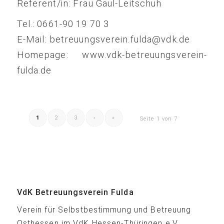
Referent/in: Frau Gaul-Leitschuh
Tel.: 0661-90 19 70 3
E-Mail: betreuungsverein.fulda@vdk.de
Homepage: www.vdk-betreuungsverein-
fulda.de
1
2
3
›
»
Seite 1 von 7
VdK Betreuungsverein Fulda
Verein für Selbstbestimmung und Betreuung
Osthessen im VdK Hessen-Thüringen e.V.