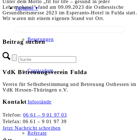
Unter dem Motto „fit for life – gesund in jeder
Lebensphase!“ fand am 09.09.2023 die Osthessische
Termine
Gesundheitsmesse 2023 im Esperanto-Hotel in Fulda statt.
Wir waren mit einem eigenen Stand vor Ort.
Beratungen
Beitrag suchen
Curriculum
VdK Betreuungsverein Fulda
Verein für Selbstbestimmung und Betreuung Osthessen im
VdK Hessen-Thüringen e.V.
Kontakt
Infostände
Telefon:
06 61 – 9 01 97 03
Telefax: 06 61 – 9 01 97 39
Jetzt Nachricht schreiben
Referate