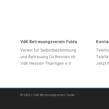
VdK Betreuungsverein Fulda
Konta
Verein für Selbstbestimmung
Telefo
und Betreuung Osthessen im
Telefa
VdK Hessen-Thüringen e.V.
Jetzt 
© 2023 | VdK Betreuungsverein Fulda